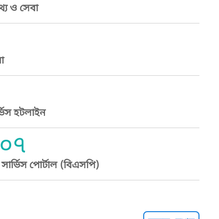
্য ও সেবা
া
্ভিস হটলাইন
০৭
ার্ভিস পোর্টাল (বিএসপি)
্ট হেল্পলাইন