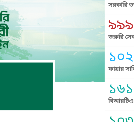
সরকারি তথ
৯৯৯
জরুরি সেব
১০২
ফায়ার সার
১৬১
বিআরটিএ স
১০৩
সুপ্রীম কোর