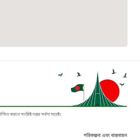
৮
়তা লাইন
০৯
র্মচারী কল্যাণ বোর্ড হটলাইন
০৮৮৮৮৮৮৮
নিয়ন্ত্রণ হটলাইন
১৩
চিত করতে সংশ্লিষ্ট দপ্তর সর্বদা সচেষ্ট।
যন্তরীণ নৌ-পরিবহন হটলাইন
পরিকল্পনা এবং বাস্তবায়ন