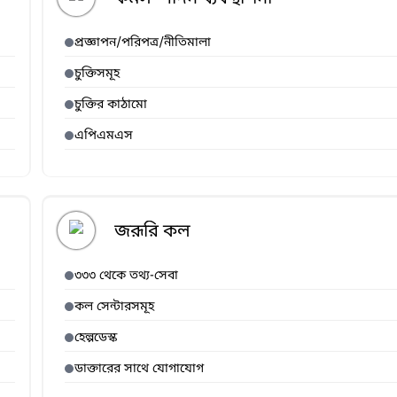
প্রজ্ঞাপন/পরিপত্র/নীতিমালা
চুক্তিসমূহ
চুক্তির কাঠামো
এপিএমএস
জরূরি কল
৩৩৩ থেকে তথ্য-সেবা
কল সেন্টারসমূহ
হেল্পডেস্ক
ডাক্তারের সাথে যোগাযোগ