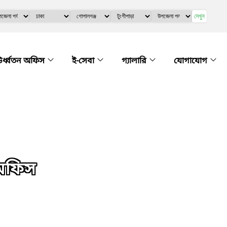
দেখুন
র্ধ্বতন অফিস
ই-সেবা
গ্যালারি
যোগাযোগ
 অফিস