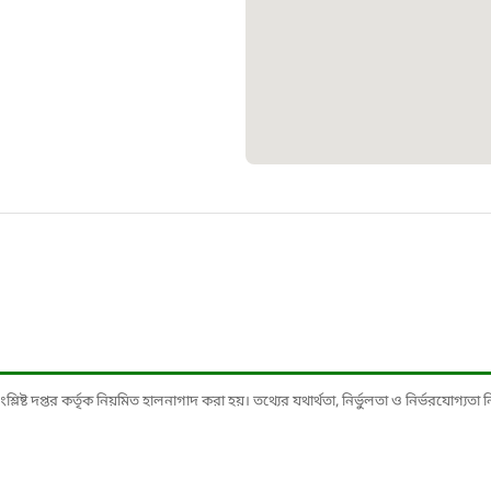
১০৯
শিশু সহায
১৬১
বাংলাদেশ ক
০১৯
মাদকদ্রব্য 
১৬১
ষ্ট দপ্তর কর্তৃক নিয়মিত হালনাগাদ করা হয়। তথ্যের যথার্থতা, নির্ভুলতা ও নির্ভরযোগ্যতা নিশ্
জরুরী অভ্